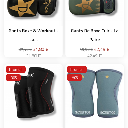
Gants Boxe & Workout -
Gants De Boxe Cuir - La
La...
Paire
Prix
Prix
31,80 €
42,49 €
37,42 €
49,99 €
31.80HT
42.49HT
XS
8 oz
Promo !
Promo !
-30%
-50%
Ajouter au panier
Ajouter au panier