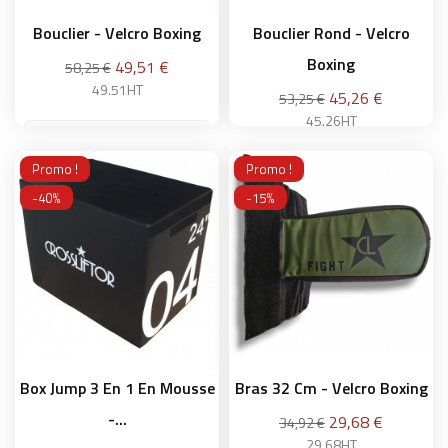
Bouclier - Velcro Boxing
Bouclier Rond - Velcro
Boxing
Prix
49,51 €
58,25 €
49.51HT
Prix
45,26 €
53,25 €
45.26HT
Promo !
Promo !
Ajouter au panier
-40%
-15%
Ajouter au panier
Box Jump 3 En 1 En Mousse
Bras 32 Cm - Velcro Boxing
-...
Prix
29,68 €
34,92 €
29.68HT