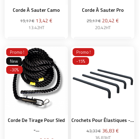
Corde À Sauter Camo
Corde À Sauter Pro
Prix
Prix
13,42 €
20,42 €
19,17 €
29,17 €
13.42HT
20.42HT
Noir
Promo !
Promo !
Ajouter au panier
New
-15%
-30%
Ajouter au panier
Corde De Tirage Pour Sled
Crochets Pour Élastiques -...
-...
Prix
36,83 €
43,33 €
36.83HT