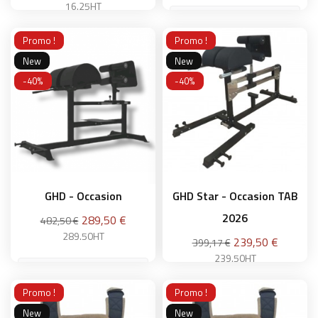
16.25HT
S
S
Promo !
Promo !
New
New
-40%
-40%
Ajouter au panier
Ajouter au panier
GHD - Occasion
GHD Star - Occasion TAB
2026
Prix
289,50 €
482,50 €
289.50HT
Prix
239,50 €
399,17 €
239.50HT
Promo !
Promo !
Ajouter au panier
New
New