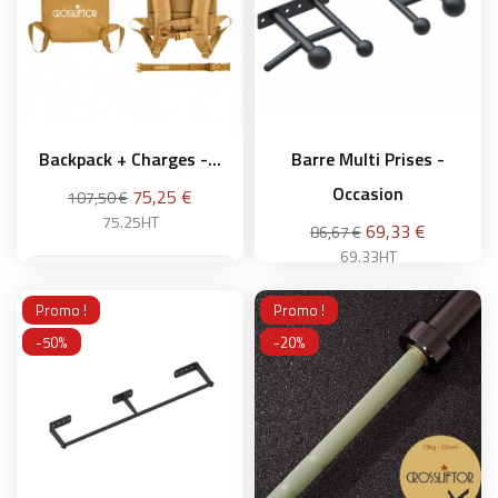
Backpack + Charges -...
Barre Multi Prises -
Occasion
Prix
75,25 €
107,50 €
75.25HT
Prix
69,33 €
86,67 €
69.33HT
Promo !
Promo !
Ajouter au panier
-50%
-20%
Ajouter au panier