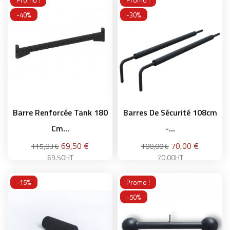
Promo !
Promo !
Ajouter au panier
-40%
-30%
Ajouter au panier
Barre Renforcée Tank 180
Barres De Sécurité 108cm
Cm...
-...
Prix
Prix
69,50 €
70,00 €
115,83 €
100,00 €
69.50HT
70.00HT
-15%
Promo !
-50%
Ajouter au panier
Ajouter au panier