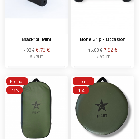
Blackroll Mini
Bone Grip - Occasion
Prix
Prix
6,73 €
7,92 €
7,92 €
15,83 €
6.73HT
7.92HT
Noir
Promo !
Promo !
Ajouter au panier
-15%
-15%
Ajouter au panier