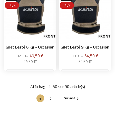
Ajouter au panier
-40%
-40%
Gilet Lesté 6 Kg - Occasion
Gilet Lesté 9 Kg - Occasion
Prix
Prix
49,50 €
54,50 €
82,50 €
90,83 €
49.50HT
54.50HT
Affichage 1-50 sur 90 article(s)
Ajouter au panier
Ajouter au panier
Suivant
1
2
