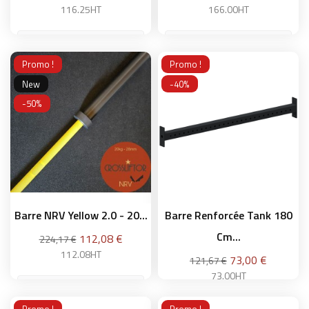
116.25HT
166.00HT
Promo !
Promo !
Ajouter au panier
Ajouter au panier
New
-40%
-50%
Barre NRV Yellow 2.0 - 20...
Barre Renforcée Tank 180
Cm...
Prix
112,08 €
224,17 €
112.08HT
Prix
73,00 €
121,67 €
73.00HT