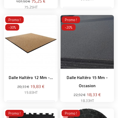
Prix
75,25 €
107,50 €
75.25HT
Promo !
Promo !
Ajouter au panier
-30%
-20%
Ajouter au panier
Dalle Haltéro 12 Mm -...
Dalle Haltéro 15 Mm -
Occasion
Prix
19,83 €
28,33 €
19.83HT
Prix
18,33 €
22,92 €
18.33HT
Promo !
Promo !