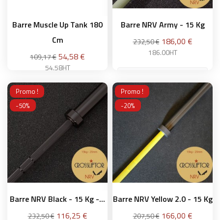
Barre Muscle Up Tank 180
Barre NRV Army - 15 Kg
Cm
Prix
186,00 €
232,50 €
186.00HT
Prix
54,58 €
109,17 €
54.58HT
Promo !
Promo !
Ajouter au panier
-50%
-20%
Ajouter au panier
Barre NRV Black - 15 Kg -...
Barre NRV Yellow 2.0 - 15 Kg
Prix
Prix
116,25 €
166,00 €
232,50 €
207,50 €