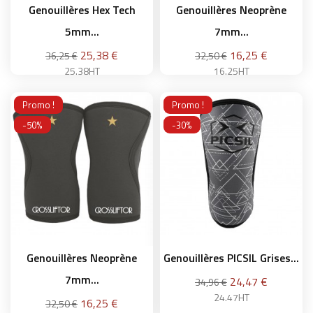
Genouillères Hex Tech
Genouillères Neoprène
5mm...
7mm...
Prix
Prix
25,38 €
16,25 €
36,25 €
32,50 €
25.38HT
16.25HT
S
M
Promo !
Promo !
-50%
-30%
Ajouter au panier
Ajouter au panier
Genouillères Neoprène
Genouillères PICSIL Grises...
7mm...
Prix
24,47 €
34,96 €
24.47HT
Prix
16,25 €
32,50 €