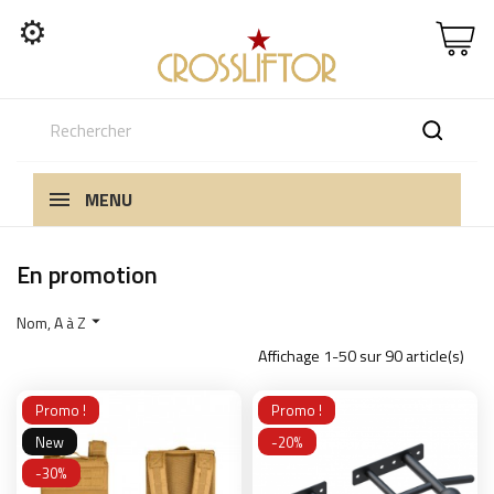
⚙
MENU
En promotion
Nom, A à Z

Affichage 1-50 sur 90 article(s)
Promo !
Promo !
New
-20%
-30%