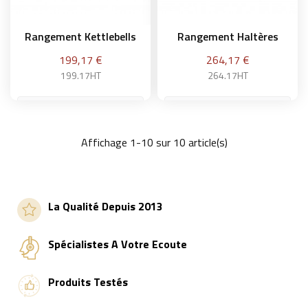
Rangement Kettlebells
Rangement Haltères
Prix
Prix
199,17 €
264,17 €
199.17HT
264.17HT
Affichage 1-10 sur 10 article(s)
Ajouter au panier
Ajouter au panier
La Qualité Depuis 2013
Spécialistes A Votre Ecoute
Produits Testés