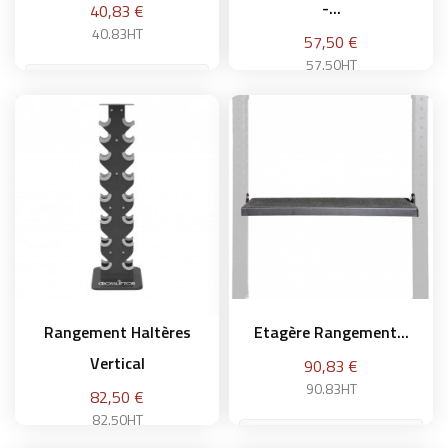
-...
Prix
40,83 €
40.83HT
Prix
57,50 €
57.50HT
Ajouter au panier
Ajouter au panier
Rangement Haltères
Etagère Rangement...
Vertical
Prix
90,83 €
90.83HT
Prix
82,50 €
82.50HT