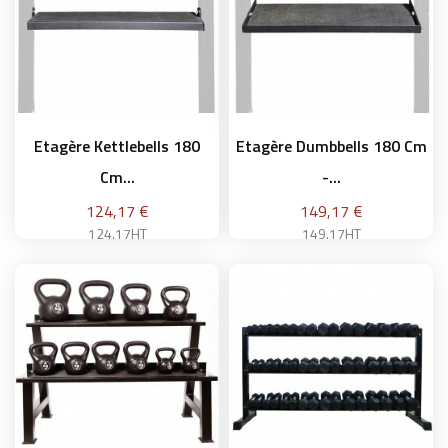
Etagère Kettlebells 180
Etagère Dumbbells 180 Cm
Cm...
-...
Prix
Prix
124,17 €
149,17 €
124.17HT
149.17HT
Ajouter au panier
Ajouter au panier