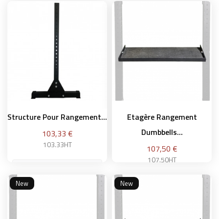
Ajouter au panier
Ajouter au panier
Structure Pour Rangement...
Etagère Rangement
Dumbbells...
Prix
103,33 €
103.33HT
Prix
107,50 €
107.50HT
New
New
Ajouter au panier
Ajouter au panier