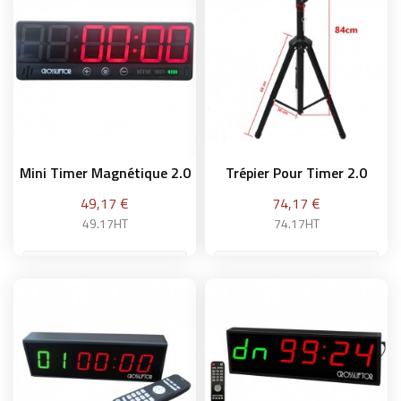
Ajouter au panier
Ajouter au panier
Mini Timer Magnétique 2.0
Trépier Pour Timer 2.0
Prix
Prix
49,17 €
74,17 €
49.17HT
74.17HT
Ajouter au panier
Ajouter au panier