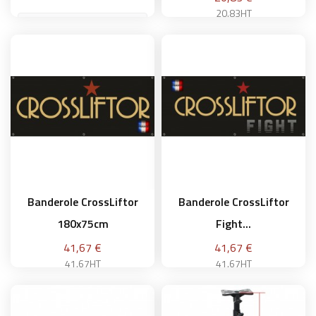
20.83HT
Ajouter au panier
Ajouter au panier
Banderole CrossLiftor
Banderole CrossLiftor
180x75cm
Fight...
Prix
Prix
41,67 €
41,67 €
41.67HT
41.67HT