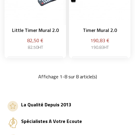
Little Timer Mural 2.0
Timer Mural 2.0
Prix
Prix
82,50 €
190,83 €
82.50HT
190.83HT
Affichage 1-8 sur 8 article(s)
Ajouter au panier
Ajouter au panier
La Qualité Depuis 2013
Spécialistes A Votre Ecoute