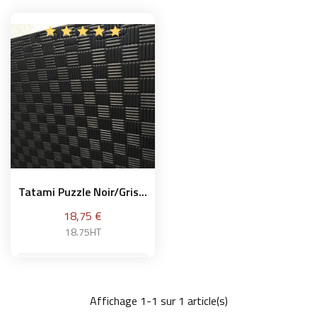
Tatami Puzzle Noir/gris...
Prix
18,75 €
18.75HT
Affichage 1-1 sur 1 article(s)
Ajouter au panier