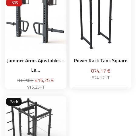
-50%
Jammer Arms Ajustables -
Power Rack Tank Square
La...
Prix
874,17 €
874.17HT
Prix
416,25 €
832,50 €
416.25HT
Pack
Ajouter au panier
Ajouter au panier