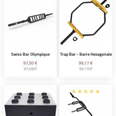
Ajouter au panier
Ajouter au panier
Swiss Bar Olympique
Trap Bar - Barre Hexagonale
Prix
Prix
97,50 €
99,17 €
97.50HT
99.17HT
Ajouter au panier
Ajouter au panier