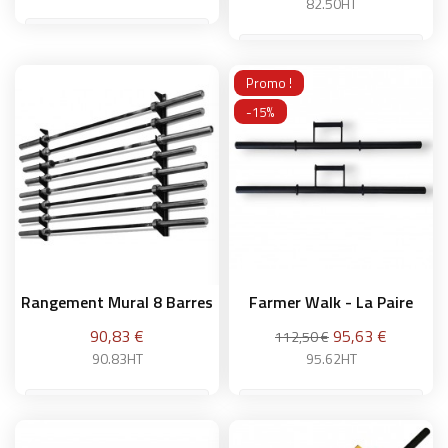
82.50HT
Promo !
Ajouter au panier
Ajouter au panier
-15%
Rangement Mural 8 Barres
Farmer Walk - La Paire
Prix
Prix
90,83 €
95,63 €
112,50 €
90.83HT
95.62HT