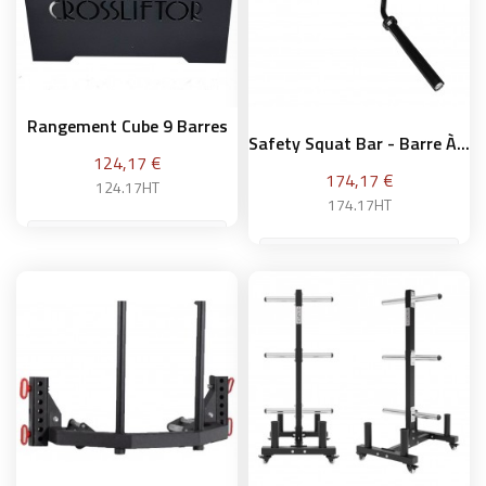
Rangement Cube 9 Barres
Safety Squat Bar - Barre À...
Prix
124,17 €
Prix
174,17 €
124.17HT
174.17HT
Ajouter au panier
Ajouter au panier