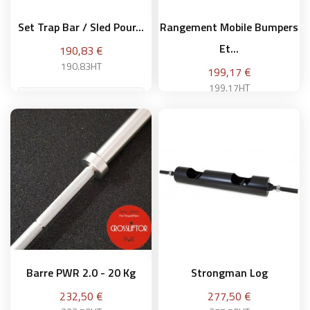
Set Trap Bar / Sled Pour...
Rangement Mobile Bumpers
Et...
Prix
190,83 €
190.83HT
Prix
199,17 €
199.17HT
Ajouter au panier
Ajouter au panier
Barre PWR 2.0 - 20 Kg
Strongman Log
Prix
Prix
232,50 €
277,50 €