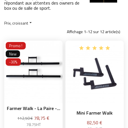
répondant aux attentes des owners de
box ou de salle de sport.
Prix, croissant

Affichage 1-12 sur 12 article(s)
Promo !
New
-30%
Farmer Walk - La Paire -...
Mini Farmer Walk
Prix
78,75 €
112,50 €
Prix
82,50 €
78.75HT