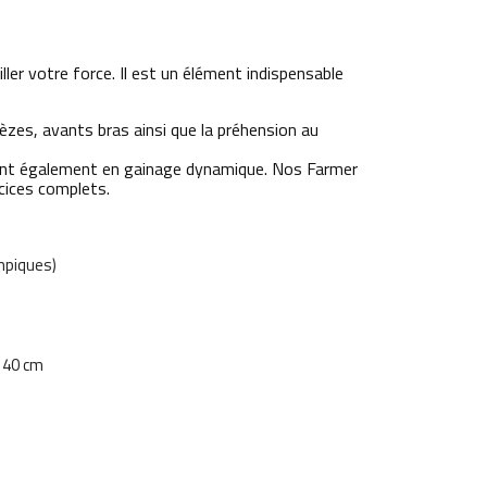
iller votre force. Il est un élément indispensable
pèzes, avants bras ainsi que la préhension au
lent également en gainage dynamique. Nos Farmer
cices complets.
mpiques)
: 40 cm