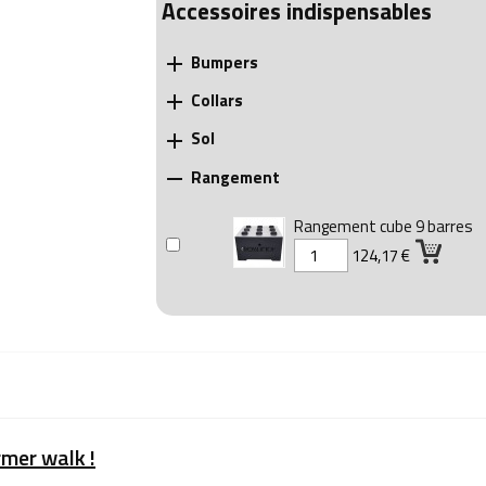
Accessoires indispensables
Bumpers

Collars

Sol

Rangement

Rangement cube 9 barres
124,17 €
mer walk !