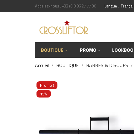
Appelez-nous :
+33 (0)9 86 27 77 30
Langue :
Françai
BOUTIQUE
PROMO
LOOKBOO
Accueil
BOUTIQUE
BARRES & DISQUES
Promo !
15%