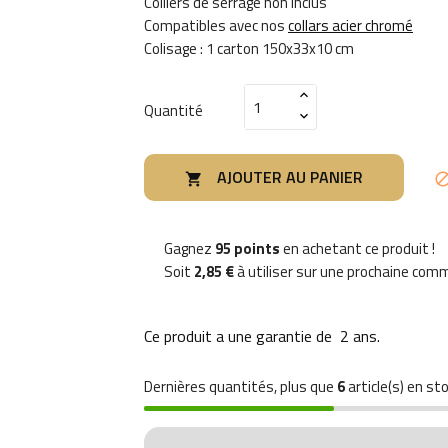
Colliers de serrage non inclus
Compatibles avec nos
collars acier chromé
Colisage : 1 carton 150x33x10 cm
Quantité
AJOUTER AU PANIER

Gagnez
95 points
en achetant ce produit !
Soit
2,85 €
à utiliser sur une prochaine co
Ce produit a une garantie de
2 ans
.
Dernières quantités, plus que
6
article(s) en sto