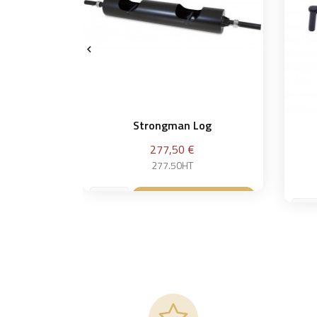

Strongman Log
Prix
277,50 €
277.50HT
Ajouter au panier
