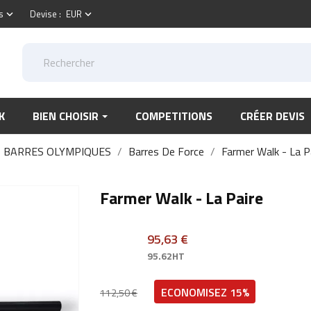
s
Devise :
EUR
keyboard_arrow_down
keyboard_arrow_down
K
BIEN CHOISIR
COMPETITIONS
CRÉER DEVIS
BARRES OLYMPIQUES
Barres De Force
Farmer Walk - La P
Farmer Walk - La Paire
95,63 €
95.62HT
ECONOMISEZ 15%
112,50 €