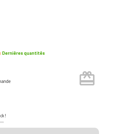
Dernières quantités

card_giftcard
mmande
ck !