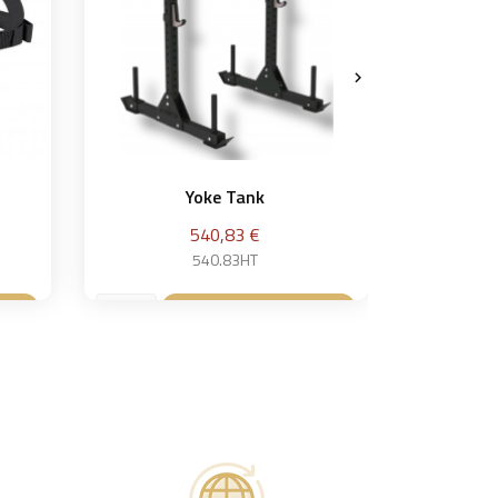

Yoke Tank
Collars 
Prix
540,83 €
540.83HT
ier
Ajouter au panier
