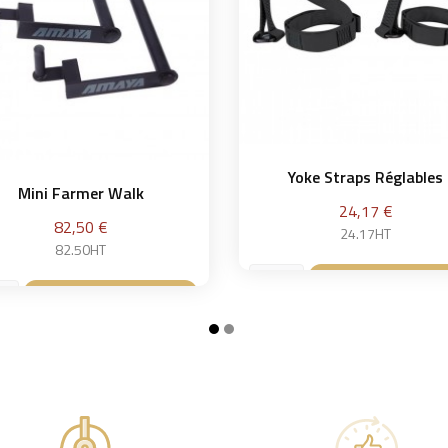
Yoke Straps Réglables
Mini Farmer Walk
Prix
24,17 €
Prix
82,50 €
24.17HT
82.50HT
Ajouter au pan

Ajouter au panier
