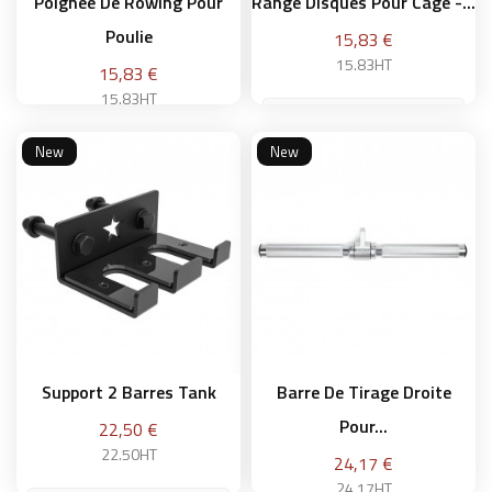
Poignée De Rowing Pour
Range Disques Pour Cage -...
Poulie
Prix
15,83 €
15.83HT
Prix
15,83 €
15.83HT
20 cm
New
New
Ajouter au panier
Ajouter au panier
Support 2 Barres Tank
Barre De Tirage Droite
Pour...
Prix
22,50 €
22.50HT
Prix
24,17 €
24.17HT