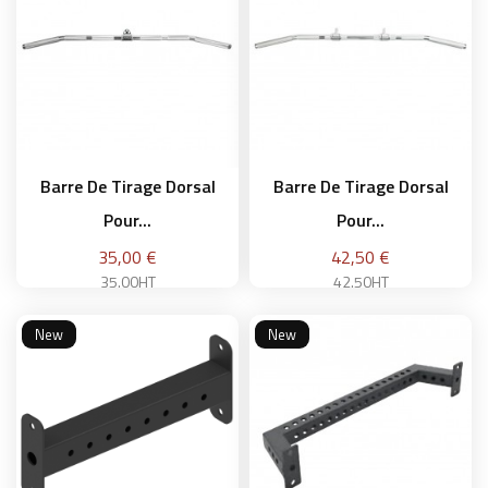
Ajouter au panier
Barre De Tirage Dorsal
Barre De Tirage Dorsal
Pour...
Pour...
Prix
Prix
35,00 €
42,50 €
35.00HT
42.50HT
New
New
Ajouter au panier
Ajouter au panier