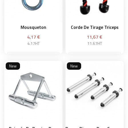
Mousqueton
Corde De Tirage Triceps
Prix
Prix
4,17 €
11,67 €
4.17HT
11.67HT
New
New
Ajouter au panier
Ajouter au panier