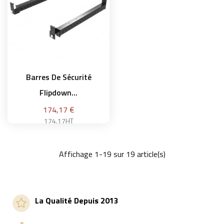
Barres De Sécurité
Flipdown...
Prix
174,17 €
174.17HT
Affichage 1-19 sur 19 article(s)
Ajouter au panier
La Qualité Depuis 2013