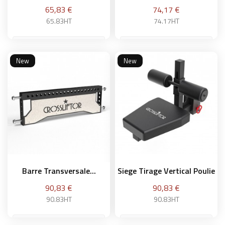
Prix
Prix
65,83 €
74,17 €
65.83HT
74.17HT
New
New
Ajouter au panier
Ajouter au panier
Barre Transversale...
Siege Tirage Vertical Poulie
Prix
Prix
90,83 €
90,83 €
90.83HT
90.83HT