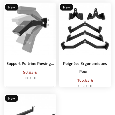
New
New
Ajouter au panier
Ajouter au panier
Support Poitrine Rowing...
Poignées Ergonomiques
Pour...
Prix
90,83 €
90.83HT
Prix
165,83 €
165.83HT
New
Ajouter au panier
Ajouter au panier