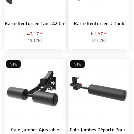
Barre Renforcée Tank 42 Cm
Barre Renforcée U Tank
Prix
Prix
49,17 €
61,67 €
49.17HT
61.67HT
New
New
Ajouter au panier
Ajouter au panier
Cale-Jambes Ajustable
Cale-Jambes Déporté Pour...