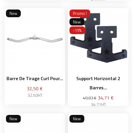
New
Promo !
Ajouter au panier
New
Ajouter au panier
-15%
Barre De Tirage Curl Pour...
Support Horizontal 2
Barres...
Prix
32,50 €
32.50HT
Prix
34,71 €
40,83 €
34.71HT
New
New
Ajouter au panier