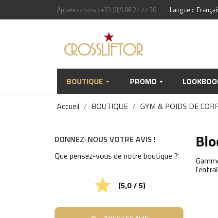
Appelez-nous :
+33 (0)9 86 27 77 30
Langue :
Françai
BOUTIQUE
PROMO
LOOKBOO
Accueil
BOUTIQUE
GYM & POIDS DE COR
Blo
DONNEZ-NOUS VOTRE AVIS !
Que pensez-vous de notre boutique ?
Gamme 
l'entr

(5,0 / 5)