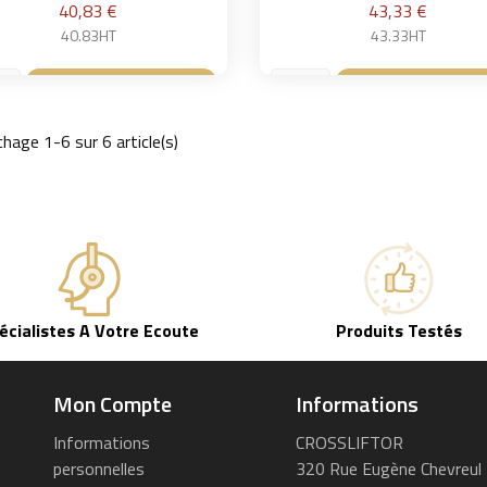
Prix
Prix
40,83 €
43,33 €
40.83HT
43.33HT
Ajouter au panier
Ajouter au pan


chage 1-6 sur 6 article(s)
écialistes A Votre Ecoute
Produits Testés
Mon Compte
Informations
Informations
CROSSLIFTOR
personnelles
320 Rue Eugène Chevreul