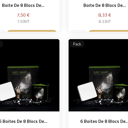
Boite De 8 Blocs De...
Boite De 8 Blocs De...
Prix
Prix
7,50 €
8,33 €
7.50HT
8.33HT
Ajouter au panier
Ajouter au pan


Pack
6 Boites De 8 Blocs De...
6 Boites De 8 Blocs De..