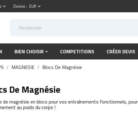
s
Devise :
EUR
keyboard_arrow_down
keyboard_arrow_down
K
BIEN CHOISIR
COMPETITIONS
CRÉER DEVIS
PS
MAGNESIE
Blocs De Magnésie
cs De Magnésie
de magnésie en blocs pour vos entraînements fonctionnels, pour
aînement au poids du corps !