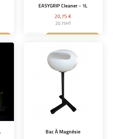
EASYGRIP Cleaner - 1L
Prix
20,75 €
20.75HT
ier
Ajouter au panier

.
Bac À Magnésie