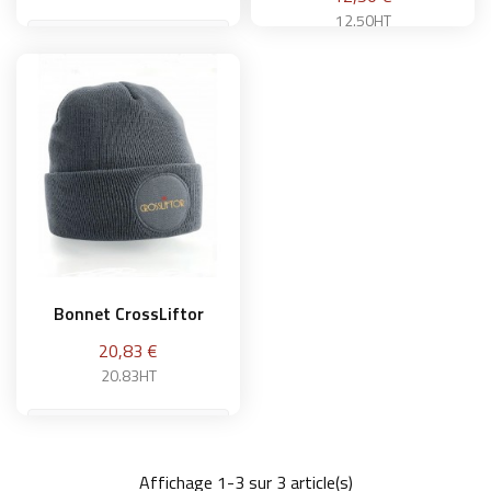
12.50HT
Ajouter au panier
Ajouter au panier
Bonnet CrossLiftor
Prix
20,83 €
20.83HT
Affichage 1-3 sur 3 article(s)
Ajouter au panier