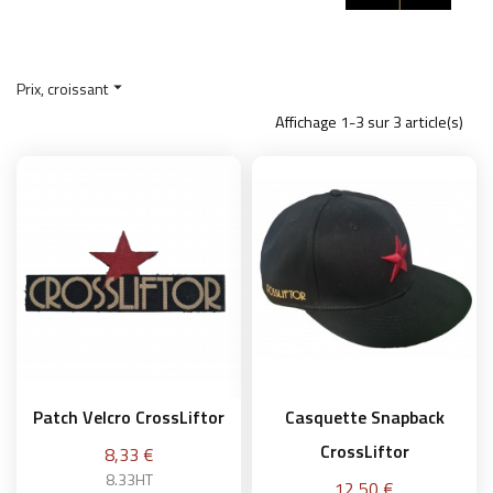
Prix, croissant

Affichage 1-3 sur 3 article(s)
Patch Velcro CrossLiftor
Casquette Snapback
CrossLiftor
Prix
8,33 €
8.33HT
Prix
12,50 €