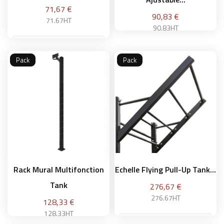
Prix
71,67 €
Prix
90,83 €
71.67HT
90.83HT
Pack
Pack
Ajouter au panier
Ajouter au panier
Rack Mural Multifonction
Echelle Flying Pull-Up Tank...
Tank
Prix
276,67 €
276.67HT
Prix
128,33 €
128.33HT