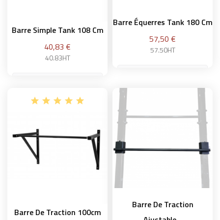
Barre Équerres Tank 180 Cm
Barre Simple Tank 108 Cm
Prix
57,50 €
Prix
40,83 €
57.50HT
40.83HT
Ajouter au panier
Ajouter au panier
Barre De Traction
Barre De Traction 100cm
Ajustable...