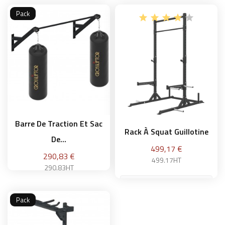
Pack
Ajouter au panier
Ajouter au panier
Barre De Traction Et Sac
Rack À Squat Guillotine
De...
Prix
499,17 €
Prix
290,83 €
499.17HT
290.83HT
Pack
Ajouter au panier
Ajouter au panier