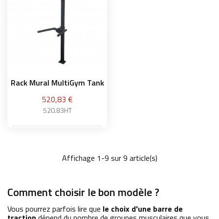
Rack Mural MultiGym Tank
Prix
520,83 €
520.83HT
Affichage 1-9 sur 9 article(s)
Ajouter au panier
Comment choisir le bon modèle ?
Vous pourrez parfois lire que
le choix d'une barre de
traction
dépend du nombre de groupes musculaires que vous