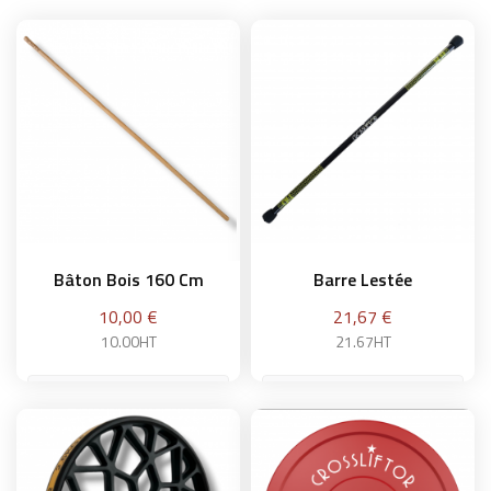
Bâton Bois 160 Cm
Barre Lestée
Prix
Prix
10,00 €
21,67 €
10.00HT
21.67HT
3 kg
Ajouter au panier