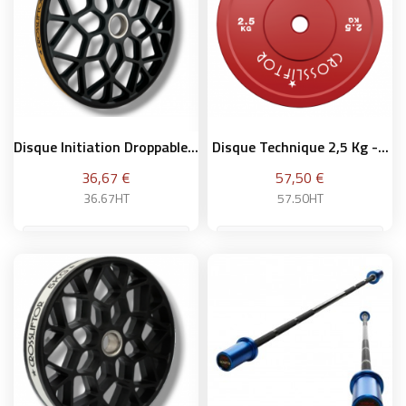
Ajouter au panier
Disque Initiation Droppable...
Disque Technique 2,5 Kg -...
Prix
Prix
36,67 €
57,50 €
36.67HT
57.50HT
Ajouter au panier
Ajouter au panier