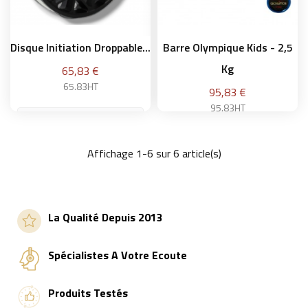
Disque Initiation Droppable...
Barre Olympique Kids - 2,5
Kg
Prix
65,83 €
65.83HT
Prix
95,83 €
95.83HT
Affichage 1-6 sur 6 article(s)
Ajouter au panier
Ajouter au panier
La Qualité Depuis 2013
Spécialistes A Votre Ecoute
Produits Testés