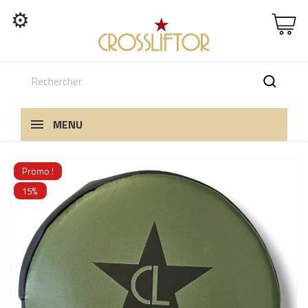
⚙
MENU
Promo !
15%