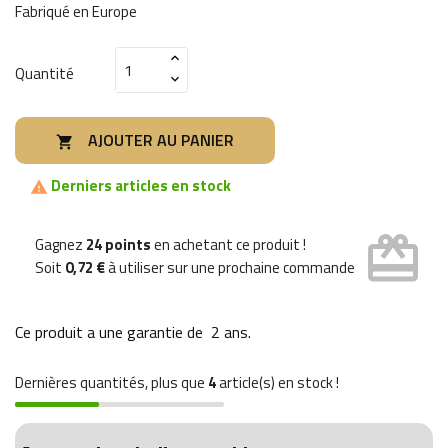
Fabriqué en Europe
Quantité
AJOUTER AU PANIER

Derniers articles en stock

card_giftcard
Gagnez
24 points
en achetant ce produit !
Soit
0,72 €
à utiliser sur une prochaine commande
Ce produit a une garantie de
2 ans
.
Dernières quantités, plus que
4
article(s) en stock !