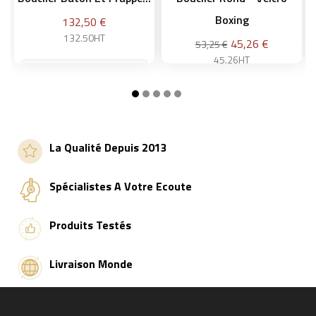
Boxing
Prix
132,50 €
132.50HT
Prix
45,26 €
53,25 €
45.26HT
Ajouter au panier
Ajouter au panier
La Qualité Depuis 2013
Spécialistes A Votre Ecoute
Produits Testés
Livraison Monde