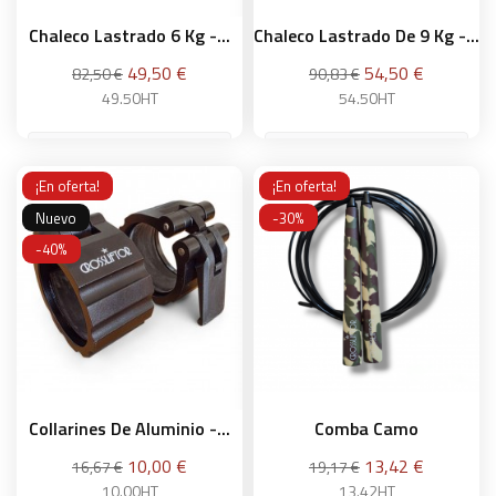
Chaleco Lastrado 6 Kg -...
Chaleco Lastrado De 9 Kg -...
Precio
Precio
Precio
Precio
49,50 €
54,50 €
82,50 €
90,83 €
base
base
49.50HT
54.50HT
¡En oferta!
¡En oferta!
Añadir a la cesta
Añadir a la cesta
Nuevo
-30%
-40%
Collarines De Aluminio -...
Comba Camo
Precio
Precio
Precio
Precio
10,00 €
13,42 €
16,67 €
19,17 €
base
base
10.00HT
13.42HT