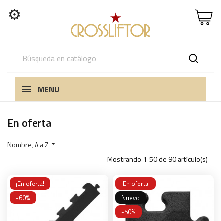
⚙
MENU
En oferta
Nombre, A a Z

Mostrando 1-50 de 90 artículo(s)
¡En oferta!
¡En oferta!
-60%
Nuevo
-50%