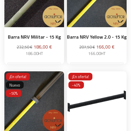
Barra NRV Militar - 15 Kg
Barra NRV Yellow 2.0 - 15 Kg
Precio
Precio
Precio
Precio
186,00 €
166,00 €
232,50 €
207,50 €
base
base
186.00HT
166.00HT
¡En oferta!
¡En oferta!
Añadir a la cesta
Añadir a la cesta
Nuevo
-40%
-50%