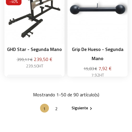
Añadir a la cesta
-40%
GHD Star - Segunda Mano
Grip De Hueso - Segunda
Mano
Precio
Precio
239,50 €
399,17 €
base
239.50HT
Precio
Precio
7,92 €
15,83 €
base
7.92HT
Mostrando 1-50 de 90 artículo(s)
Añadir a la cesta
Añadir a la cesta
Siguiente
1
2
