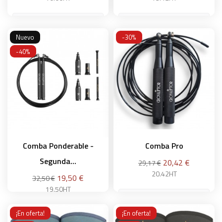
Nuevo
-30%
Añadir a la cesta
Añadir a la cesta
-40%
Comba Ponderable -
Comba Pro
Segunda...
Precio
Precio
20,42 €
29,17 €
base
20.42HT
Precio
Precio
19,50 €
32,50 €
base
19.50HT
Negro
Dorado
¡En oferta!
¡En oferta!