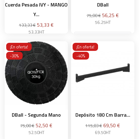
Cuerda Pesada IVY - MANGO
DBall
Y...
Precio
Precio
56,25 €
75,00 €
base
56.25HT
Precio
Precio
53,33 €
133,33 €
base
53.33HT
30 kg
S
¡En oferta!
¡En oferta!
-30%
-40%
Añadir a la cesta
Añadir a la cesta
DBall - Segunda Mano
Depósito 180 Cm Barra...
Precio
Precio
Precio
Precio
52,50 €
69,50 €
75,00 €
115,83 €
base
base
52.50HT
69.50HT