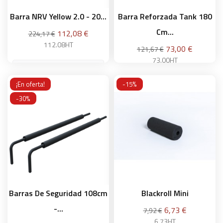
Barra NRV Yellow 2.0 - 20...
Barra Reforzada Tank 180
Cm...
Precio
Precio
112,08 €
224,17 €
base
112.08HT
Precio
Precio
73,00 €
121,67 €
base
73.00HT
¡En oferta!
-15%
Añadir a la cesta
-30%
Añadir a la cesta
Barras De Seguridad 108cm
Blackroll Mini
-...
Precio
Precio
6,73 €
7,92 €
base
6.73HT