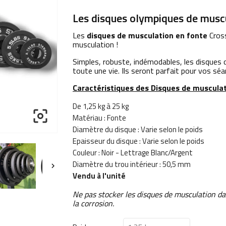
Les disques olympiques de musc
Les
d
isques de musculation en fonte
Cross
musculation !
Simples, robuste, indémodables, les disques
toute une vie. Ils seront parfait pour vos s
Caractéristiques des Disques de musculat
De 1,25 kg à 25 kg

Matériau : Fonte
Diamètre du disque : Varie selon le poids
Epaisseur du disque : Varie selon le poids
Couleur : Noir - Lettrage Blanc/Argent
Diamètre du trou intérieur : 50,5 mm

Vendu à l'unité
Ne pas stocker les disques de musculation da
la corrosion.