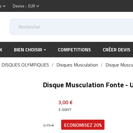
s
Devise :
EUR
keyboard_arrow_down
keyboard_arrow_down
K
BIEN CHOISIR
COMPETITIONS
CRÉER DEVIS
DISQUES OLYMPIQUES
Disques Musculation
Disque Muscul
Disque Musculation Fonte - 
3,00 €
3.00HT
ECONOMISEZ 20%
3,75 €