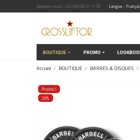
Appelez-nous :
+33 (0)9 86 27 77 30
Langue :
Françai
BOUTIQUE
PROMO
LOOKBOO
Accueil
BOUTIQUE
BARRES & DISQUES
Promo !
20%