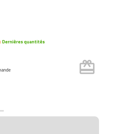
Dernières quantités

card_giftcard
mmande