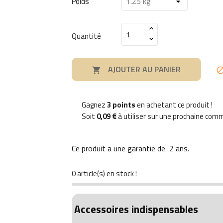
Poids
Quantité
AJOUTER AU PANIER

Gagnez
3 points
en achetant ce produit !
Soit
0,09 €
à utiliser sur une prochaine co
Ce produit a une garantie de
2 ans
.
0 article(s) en stock !
Accessoires indispensables