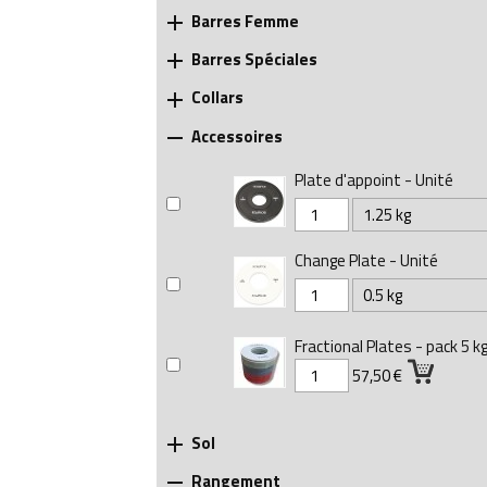
Barres Femme

Barres Spéciales

Collars

Accessoires

Plate d'appoint - Unité
Change Plate - Unité
Fractional Plates - pack 5 k
57,50 €
Sol

Rangement
