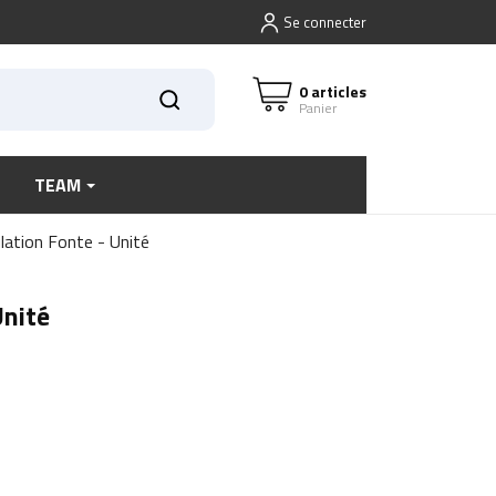
Se connecter
0 articles
Panier
TEAM
ation Fonte - Unité
Unité