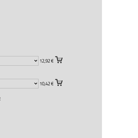
12,92 €
10,42 €
g