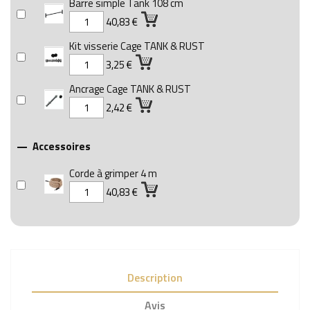
Barre simple Tank 108 cm
40,83 €
Kit visserie Cage TANK & RUST
3,25 €
Ancrage Cage TANK & RUST
2,42 €
Accessoires

Corde à grimper 4 m
40,83 €
Description
Avis