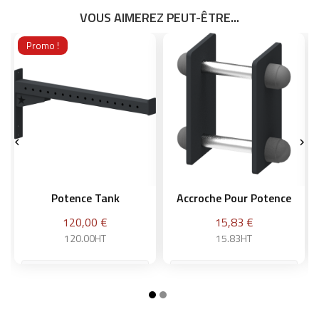
VOUS AIMEREZ PEUT-ÊTRE...
Promo !


Potence Tank
Accroche Pour Potence
Prix
Prix
120,00 €
15,83 €
120.00HT
15.83HT
Ajouter au panier
Ajouter au panier