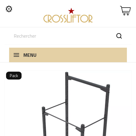
⚙
MENU
Pack