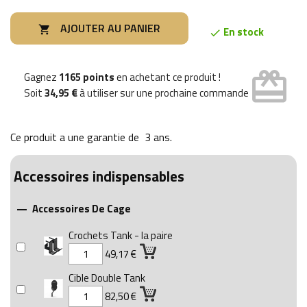
AJOUTER AU PANIER

En stock

card_giftcard
Gagnez
1165 points
en achetant ce produit !
Soit
34,95 €
à utiliser sur une prochaine commande
Ce produit a une garantie de
3 ans
.
Accessoires indispensables
Accessoires De Cage

Crochets Tank - la paire
49,17 €
Cible Double Tank
82,50 €