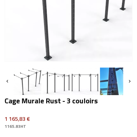


Cage Murale Rust - 3 couloirs
1 165,83 €
1165.83HT