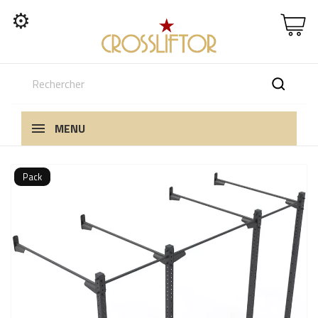
⚙
MENU
Pack