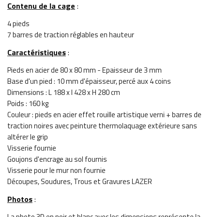
Contenu de la cage
:
4 pieds
7 barres de traction réglables en hauteur
Caractéristiques
:
Pieds en acier de 80 x 80 mm - Epaisseur de 3 mm
Base d'un pied : 10 mm d'épaisseur, percé aux 4 coins
Dimensions : L 188 x l 428 x H 280 cm
Poids : 160 kg
Couleur : pieds en acier effet rouille artistique verni + barres de
traction noires avec peinture thermolaquage extérieure sans
altérer le grip
Visserie fournie
Goujons d'encrage au sol fournis
Visserie pour le mur non fournie
Découpes, Soudures, Trous et Gravures LAZER
Photos
:
La photo 3D en noir et blanc avec les dimensions représente la