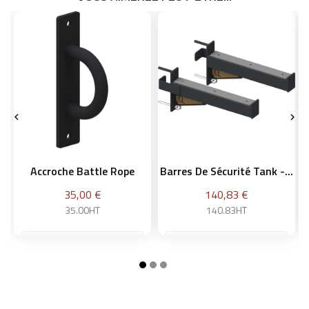


Accroche Battle Rope
Barres De Sécurité Tank -...
Prix
Prix
35,00 €
140,83 €
35.00HT
140.83HT
Ajouter au panier
Ajouter au panier