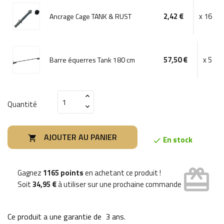
2,42 €
x 16
Ancrage Cage TANK & RUST
57,50 €
x 5
Barre équerres Tank 180 cm
Quantité
AJOUTER AU PANIER

En stock

card_giftcard
Gagnez
1165 points
en achetant ce produit !
Soit
34,95 €
à utiliser sur une prochaine commande
Ce produit a une garantie de
3 ans
.