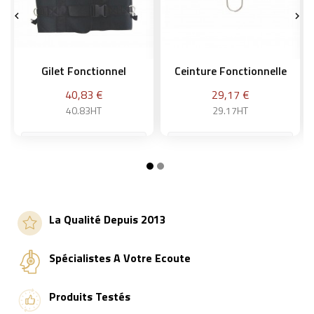


Gilet Fonctionnel
Ceinture Fonctionnelle
Prix
Prix
40,83 €
29,17 €
40.83HT
29.17HT
Ajouter au panier
Ajouter au panier
La Qualité Depuis 2013
Spécialistes A Votre Ecoute
Produits Testés