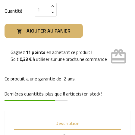
Quantité
AJOUTER AU PANIER

card_giftcard
Gagnez
11 points
en achetant ce produit !
Soit
0,33 €
à utiliser sur une prochaine commande
Ce produit a une garantie de
2 ans
.
Dernières quantités, plus que
8
article(s) en stock !
Description