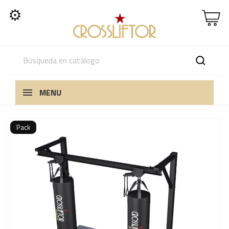
⚙
MENU
Pack