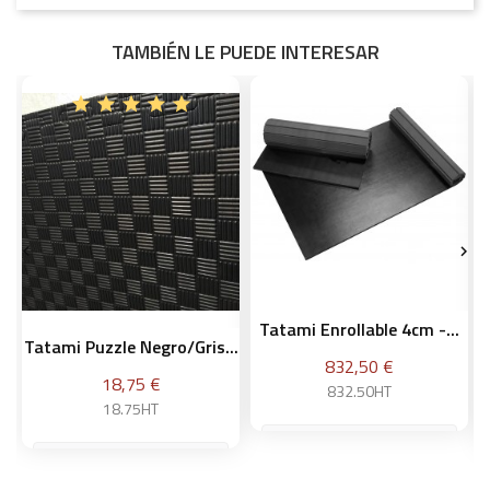
TAMBIÉN LE PUEDE INTERESAR


Tatami Enrollable 4cm -...
Tatami Puzzle Negro/gris...
Precio
832,50 €
Precio
18,75 €
832.50HT
18.75HT