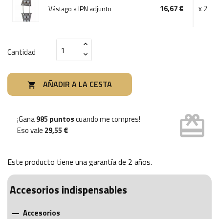
16,67 €
x 2
Vástago a IPN adjunto
Cantidad
AÑADIR A LA CESTA

card_giftcard
¡Gana
985 puntos
cuando me compres!
Eso vale
29,55 €
Este producto tiene una garantía de
2 años
.
Accesorios indispensables
Accesorios
