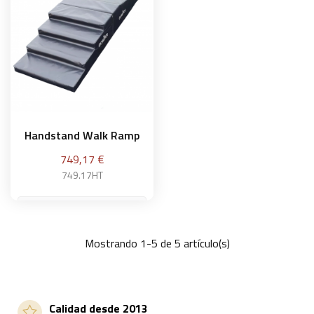
Handstand Walk Ramp
Precio
749,17 €
749.17HT
Mostrando 1-5 de 5 artículo(s)
Añadir a la cesta
Calidad desde 2013