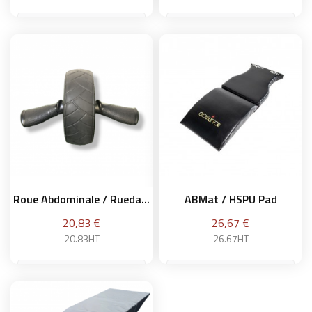
Añadir a la cesta
Añadir a la cesta
Roue Abdominale / Rueda...
ABMat / HSPU Pad
Precio
Precio
20,83 €
26,67 €
20.83HT
26.67HT
Añadir a la cesta
Añadir a la cesta