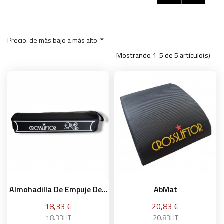
Precio: de más bajo a más alto

Mostrando 1-5 de 5 artículo(s)
Almohadilla De Empuje De...
AbMat
Precio
Precio
18,33 €
20,83 €
18.33HT
20.83HT