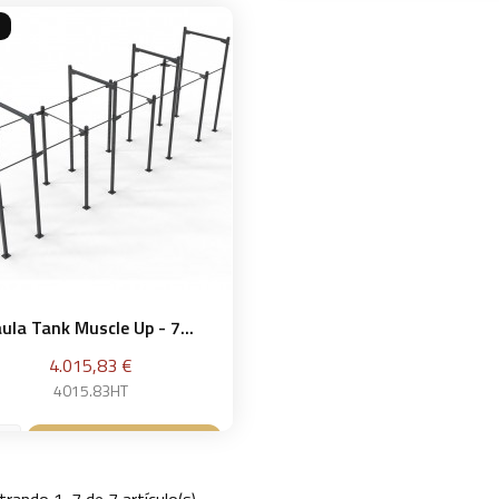
aula Tank Muscle Up - 7...
Precio
4.015,83 €
4015.83HT
Añadir a la cesta

rando 1-7 de 7 artículo(s)