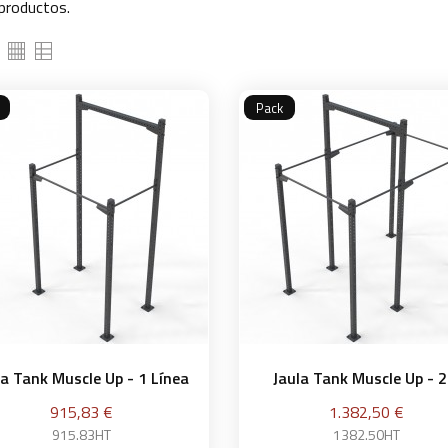
productos.
Pack
la Tank Muscle Up - 1 Línea
Jaula Tank Muscle Up - 2.
Precio
Precio
915,83 €
1.382,50 €
915.83HT
1382.50HT