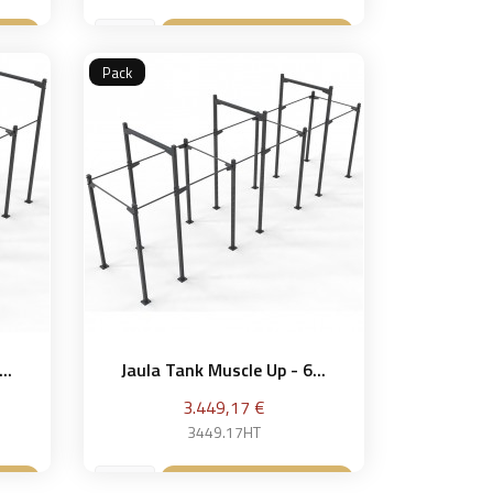
sta
Añadir a la cesta

Pack
..
Jaula Tank Muscle Up - 6...
Precio
3.449,17 €
3449.17HT
sta
Añadir a la cesta
