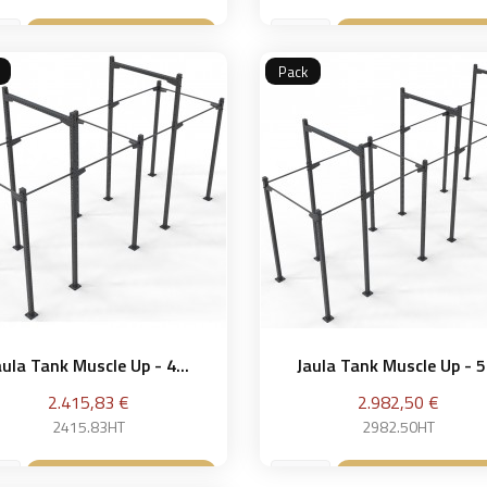
Añadir a la cesta
Añadir a la ce


Pack
aula Tank Muscle Up - 4...
Jaula Tank Muscle Up - 5.
Precio
Precio
2.415,83 €
2.982,50 €
2415.83HT
2982.50HT
Añadir a la cesta
Añadir a la ce

