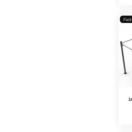
Pack
J