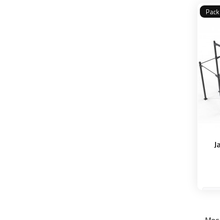
Pack
J
Most