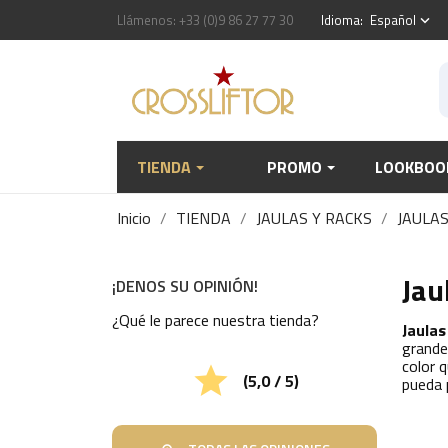
Llámenos:
+33 (0)9 86 27 77 30
Idioma:
Español
keyboard_arrow_down
TIENDA
PROMO
LOOKBOO
Inicio
TIENDA
JAULAS Y RACKS
JAULA
Jau
¡DENOS SU OPINIÓN!
¿Qué le parece nuestra tienda?
Jaulas
grande
color 

(5,0 / 5)
pueda 