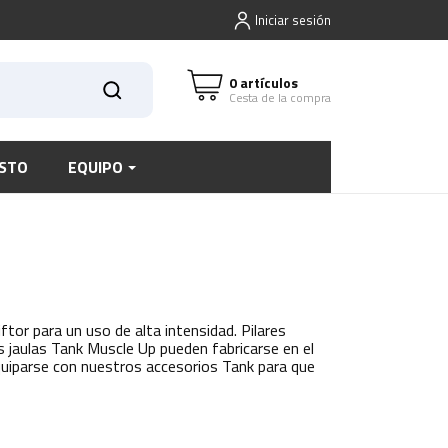
Iniciar sesión
0 artículos
Cesta de la compra
STO
EQUIPO
ftor para un uso de alta intensidad. Pilares
 jaulas Tank Muscle Up pueden fabricarse en el
quiparse con nuestros accesorios Tank para que