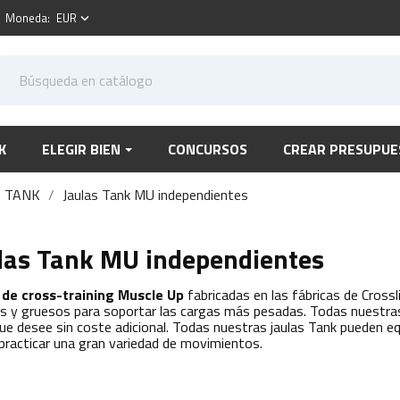
Moneda:
EUR
keyboard_arrow_down
K
ELEGIR BIEN
CONCURSOS
CREAR PRESUPUE
S TANK
Jaulas Tank MU independientes
las Tank MU independientes
 de cross-training Muscle Up
fabricadas en las fábricas de Crossli
s y gruesos para soportar las cargas más pesadas. Todas nuestras
que desee sin coste adicional. Todas nuestras jaulas Tank pueden e
practicar una gran variedad de movimientos.