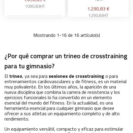
1090.83HT
Precio
1.290,83 €
1290.83HT
Mostrando 1-16 de 16 artículo(s)
Añadir a la cesta
Añadir a la cesta
¿Por qué comprar un trineo de crosstraining
para tu gimnasio?
El
trineo
, ya sea para
sesiones de crosstraining
o para
entrenamientos cardiovasculares y de fitness, es un material
muy polivalente. En los últimos años, la aparición de una
nueva disciplina que combina la carrera de resistencia y los
ejercicios funcionales lo ha convertido en un elemento
esencial del mundo del fitness. En la actualidad, es una
herramienta esencial para cualquier gimnasio que desee
ofrecer a sus atletas un equipamiento completo y de alto
rendimiento.
Un equipamiento versátil, compacto y eficaz para estimular