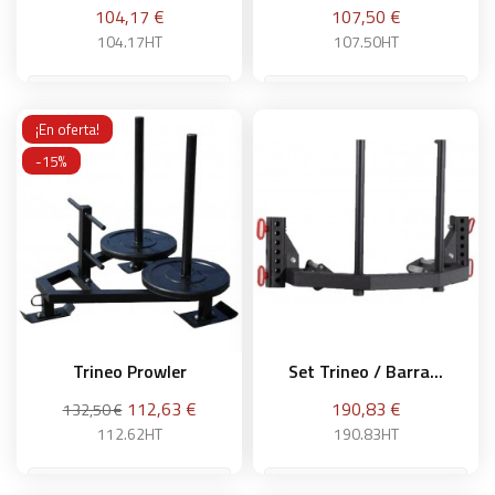
Precio
Precio
104,17 €
107,50 €
104.17HT
107.50HT
¡En oferta!
Añadir a la cesta
Añadir a la cesta
-15%
Trineo Prowler
Set Trineo / Barra...
Precio
Precio
Precio
112,63 €
190,83 €
132,50 €
base
112.62HT
190.83HT