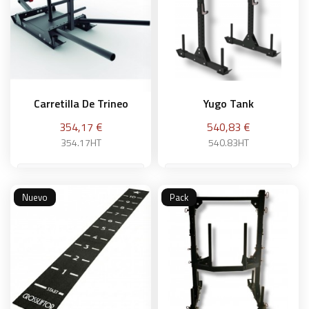
Carretilla De Trineo
Yugo Tank
Precio
Precio
354,17 €
540,83 €
354.17HT
540.83HT
Nuevo
Pack
Añadir a la cesta
Añadir a la cesta