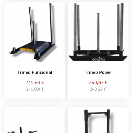
Añadir a la cesta
Añadir a la cesta
Trineo Funcional
Trineo Power
Precio
Precio
215,83 €
240,83 €
215.83HT
240.83HT
Añadir a la cesta
Añadir a la cesta