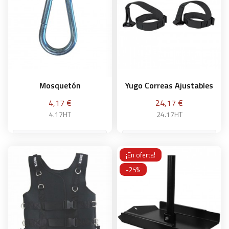
Mosquetón
Yugo Correas Ajustables
Precio
Precio
4,17 €
24,17 €
4.17HT
24.17HT
¡En oferta!
Añadir a la cesta
Añadir a la cesta
-25%