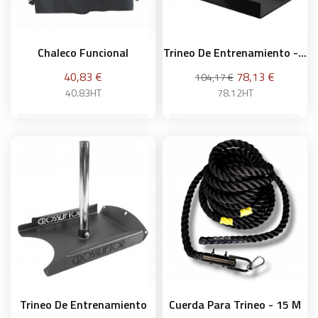
Chaleco Funcional
Trineo De Entrenamiento -...
Precio
Precio
Precio
40,83 €
78,13 €
104,17 €
base
40.83HT
78.12HT
Añadir a la cesta
Añadir a la cesta
Trineo De Entrenamiento
Cuerda Para Trineo - 15 M