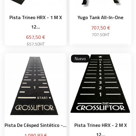
Pista Trineo HRX - 1 M X
Yugo Tank All-In-One
12...
Precio
707,50 €
707.50HT
Precio
657,50 €
657.50HT
Nuevo
Añadir a la cesta
Añadir a la cesta
Pista De Césped Sintético -...
Pista Trineo HRX - 2 M X
12...
Precio
1.090,83 €