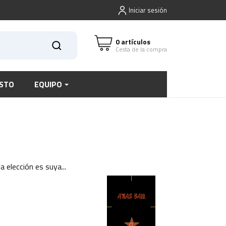
Iniciar sesión
0 artículos
Cesta de la compra
STO
EQUIPO
 elección es suya...