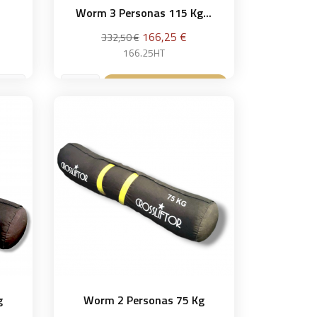
Worm 3 Personas 115 Kg...
Precio
Precio
166,25 €
332,50 €
base
166.25HT
Añadir a la cesta

sta
g
Worm 2 Personas 75 Kg