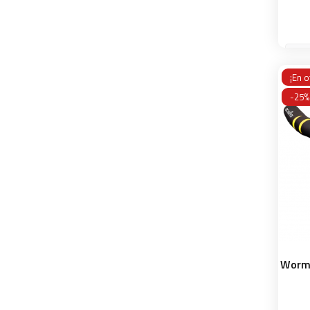
¡En o
-25%
Worm 