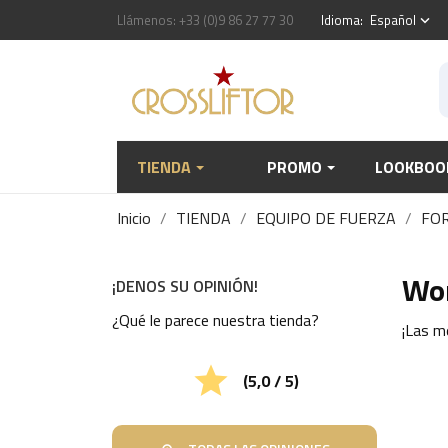
Llámenos:
+33 (0)9 86 27 77 30
Idioma:
Español
keyboard_arrow_down
TIENDA
PROMO
LOOKBOO
Inicio
TIENDA
EQUIPO DE FUERZA
FO
Wo
¡DENOS SU OPINIÓN!
¿Qué le parece nuestra tienda?
¡Las m

(5,0 / 5)