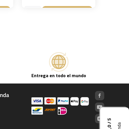
sta
Añadir a la cesta

Entrega en todo el mundo
enda
5,0 / 5