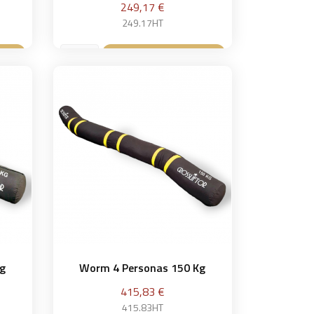
Precio
249,17 €
249.17HT
sta
Añadir a la cesta

Kg
Worm 4 Personas 150 Kg
Precio
415,83 €
415.83HT