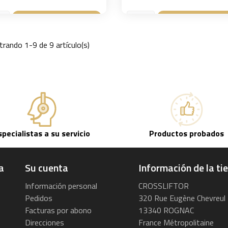
Añadir a la cesta
Añadir a la ce


rando 1-9 de 9 artículo(s)
specialistas a su servicio
Productos probados
a
Su cuenta
Información de la ti
Información personal
CROSSLIFTOR
Pedidos
320 Rue Eugène Chevreul
Facturas por abono
13340 ROGNAC
Direcciones
France Métropolitaine