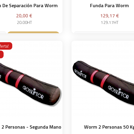
ín De Separación Para Worm
Funda Para Worm
Precio
Precio
20,00 €
129,17 €
20.00HT
129.17HT
para 2 personas
Añadir a la cesta

ferta!
Añadir a la ce

2 Personas - Segunda Mano
Worm 2 Personas 50 K