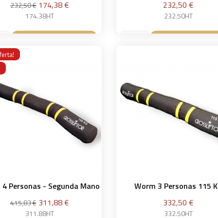
Precio
Precio
Precio
174,38 €
232,50 €
232,50 €
base
174.38HT
232.50HT
Añadir a la cesta
Añadir a la ce


ferta!
4 Personas - Segunda Mano
Worm 3 Personas 115 
Precio
Precio
Precio
311,88 €
332,50 €
415,83 €
base
311.88HT
332.50HT