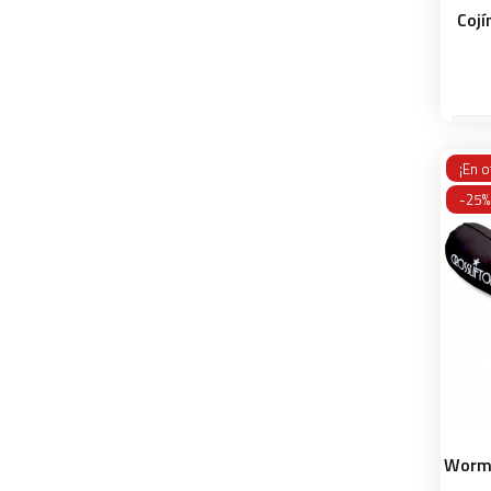
Coj
¡En o
-25%
Worm 