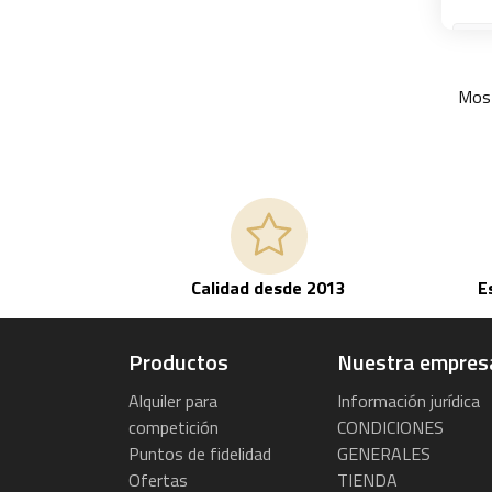
Most
Calidad desde 2013
E
Productos
Nuestra empres
Alquiler para
Información jurídica
competición
CONDICIONES
Puntos de fidelidad
GENERALES
Ofertas
TIENDA