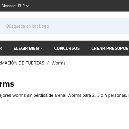
Moneda:
EUR
keyboard_arrow_down
K
ELEGIR BIEN
CONCURSOS
CREAR PRESUPUE
RMACIÓN DE FUERZAS
Worms
rms
ejores worms sin pérdida de arena! Worms para 2, 3 o 4 personas, la