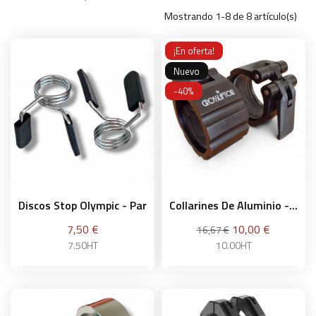
Mostrando 1-8 de 8 artículo(s)
¡En oferta!
Nuevo
-40%
Discos Stop Olympic - Par
Collarines De Aluminio -...
Precio
Precio
Precio
7,50 €
10,00 €
16,67 €
base
7.50HT
10.00HT