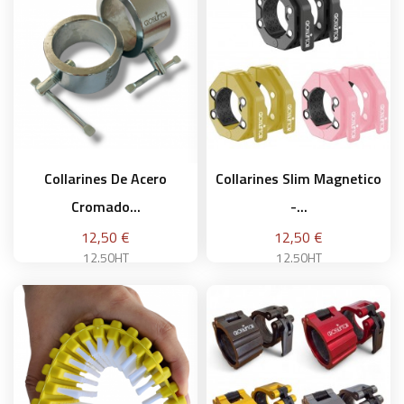
Añadir a la cesta
Añadir a la cesta
Collarines De Acero
Collarines Slim Magnetico
Cromado...
-...
Precio
Precio
12,50 €
12,50 €
12.50HT
12.50HT
Negro
Añadir a la cesta
Añadir a la cesta