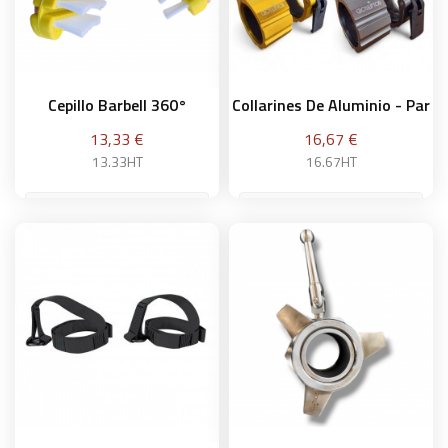
Cepillo Barbell 360°
Collarines De Aluminio - Par
Precio
Precio
13,33 €
16,67 €
13.33HT
16.67HT
Negro
Añadir a la cesta
Añadir a la cesta