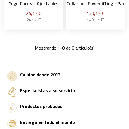
Yugo Correas Ajustables
Collarines Powerlifting - Par
Precio
Precio
24,17 €
149,17 €
24.17HT
149.17HT
Mostrando 1-8 de 8 artículo(s)
Añadir a la cesta
Añadir a la cesta
Calidad desde 2013
Especialistas a su servicio
Productos probados
Entrega en todo el mundo