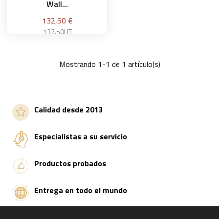
Wall...
Precio
132,50 €
132.50HT
Mostrando 1-1 de 1 artículo(s)
Añadir a la cesta
Calidad desde 2013
Especialistas a su servicio
Productos probados
Entrega en todo el mundo