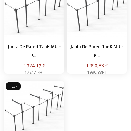
Jaula De Pared TanK MU -
Jaula De Pared TanK MU -
5...
6...
Precio
Precio
1.724,17 €
1.990,83 €
1724.17HT
1990.83HT
Pack
Añadir a la cesta
Añadir a la cesta