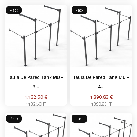
Pack
Pack
Añadir a la cesta
Añadir a la cesta
Jaula De Pared Tank MU -
Jaula De Pared TanK MU -
3...
4...
Precio
Precio
1.132,50 €
1.390,83 €
1132.50HT
1390.83HT
Pack
Pack
Añadir a la cesta
Añadir a la cesta