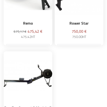
Remo
Rower Star
Precio
Precio
Precio
475,42 €
750,00 €
679,17 €
base
475.42HT
750.00HT
Añadir a la cesta
Añadir a la cesta