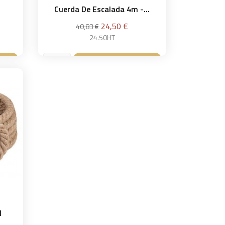
Cuerda De Escalada 4m -...
Precio
Precio
24,50 €
40,83 €
base
24.50HT
sta
Añadir a la cesta

M