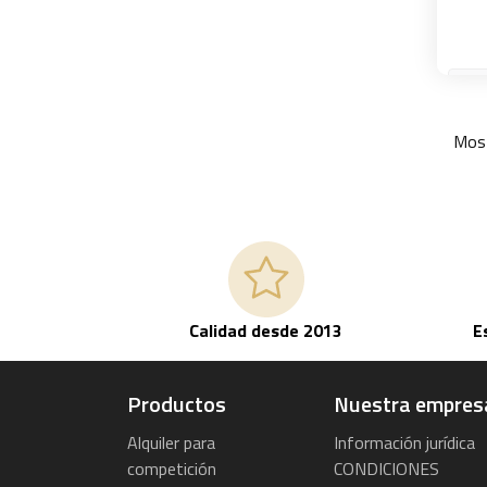
Most
Calidad desde 2013
E
Productos
Nuestra empres
Alquiler para
Información jurídica
competición
CONDICIONES