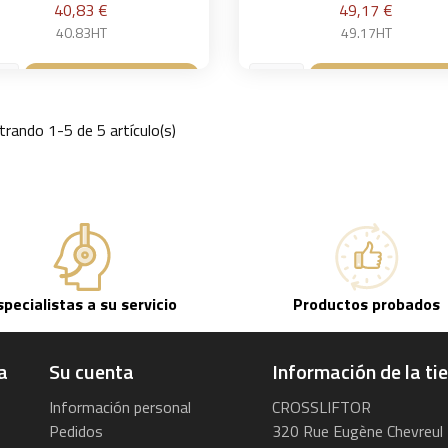
Precio
Precio
40,83 €
49,17 €
40.83HT
49.17HT
Añadir a la cesta
Añadir a la ce


rando 1-5 de 5 artículo(s)
specialistas a su servicio
Productos probados
a
Su cuenta
Información de la ti
Información personal
CROSSLIFTOR
Pedidos
320 Rue Eugène Chevreul