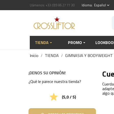
Llámenos:
+33 (0)9 86 27 77 30
Idioma:
Español
keyboard_arrow_down
TIENDA
PROMO
LOOKBOO
Inicio
TIENDA
GIMNASIA Y BODYWEIGHT
Cue
¡DENOS SU OPINIÓN!
¿Qué le parece nuestra tienda?
Cuerda
adapte
algo q

(5,0 / 5)