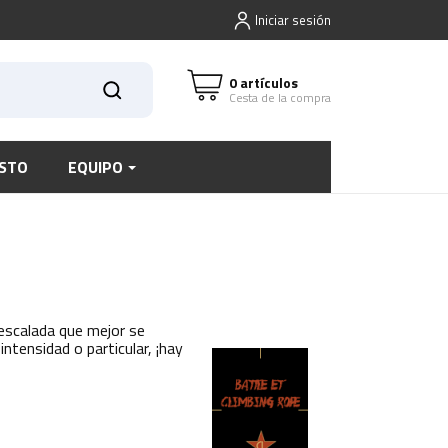
Iniciar sesión
0 artículos
Cesta de la compra
STO
EQUIPO
 escalada que mejor se
ntensidad o particular, ¡hay