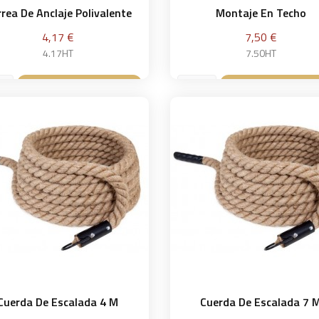
rea De Anclaje Polivalente
Montaje En Techo
Precio
Precio
4,17 €
7,50 €
4.17HT
7.50HT
Añadir a la cesta
Añadir a la ce


Cuerda De Escalada 4 M
Cuerda De Escalada 7 