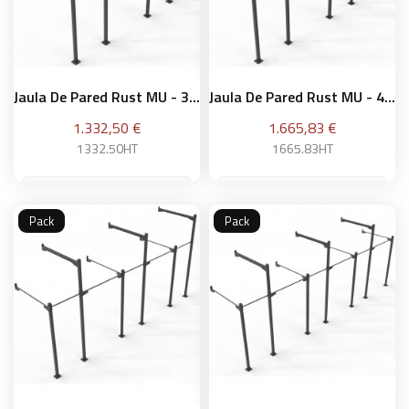
Jaula De Pared Rust MU - 3...
Jaula De Pared Rust MU - 4...
Precio
Precio
1.332,50 €
1.665,83 €
1332.50HT
1665.83HT
Pack
Pack
Añadir a la cesta
Añadir a la cesta