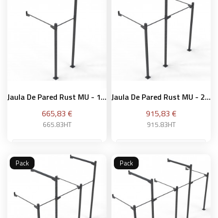
Jaula De Pared Rust MU - 1...
Jaula De Pared Rust MU - 2...
Precio
Precio
665,83 €
915,83 €
665.83HT
915.83HT
Pack
Pack
Añadir a la cesta
Añadir a la cesta