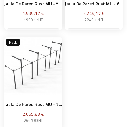
Jaula De Pared Rust MU - 5...
Jaula De Pared Rust MU - 6...
Precio
Precio
1.999,17 €
2.249,17 €
1999.17HT
2249.17HT
Pack
Añadir a la cesta
Añadir a la cesta
Jaula De Pared Rust MU - 7...
Precio
2.665,83 €
2665.83HT