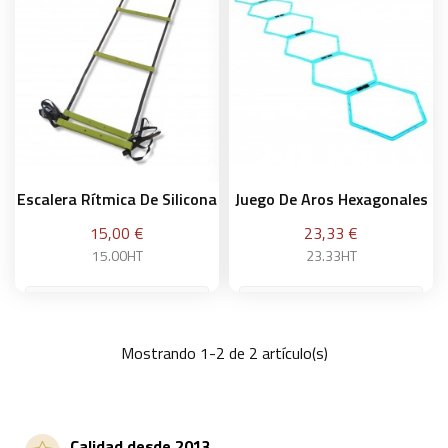
Escalera Rítmica De Silicona
Juego De Aros Hexagonales
Precio
Precio
15,00 €
23,33 €
15.00HT
23.33HT
Mostrando 1-2 de 2 artículo(s)
Añadir a la cesta
Añadir a la cesta
Calidad desde 2013