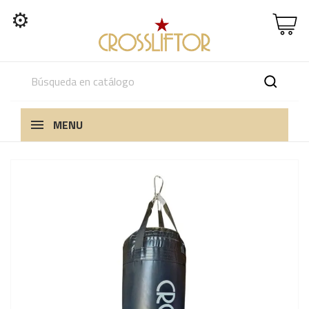
⚙
MENU