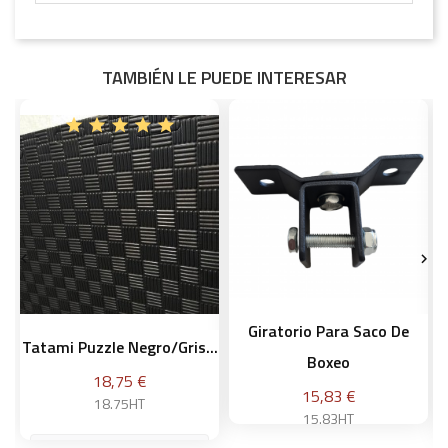
TAMBIÉN LE PUEDE INTERESAR


Giratorio Para Saco De
Tatami Puzzle Negro/gris...
Boxeo
Precio
18,75 €
Precio
15,83 €
18.75HT
15.83HT