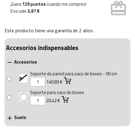
card_giftcard
¡Gana
129 puntos
cuando me compres!
Eso vale
3,87 €
Este producto tiene una garantía de
2 años
.
Accesorios indispensables
Accesorios

Soporte de pared para saco de boxeo - 90 cm
140,83 €
Soporte para saco de boxeo
20,42 €
Suelo
