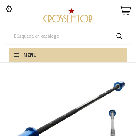
⚙
MENU