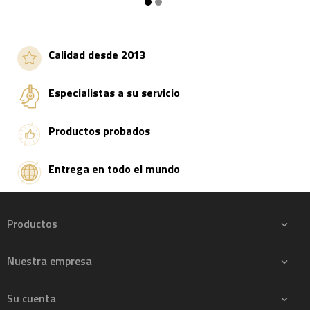
Añadir a la cesta
Añadir a la cesta
Calidad desde 2013
Especialistas a su servicio
Productos probados
Entrega en todo el mundo
Productos

Nuestra empresa

Su cuenta
