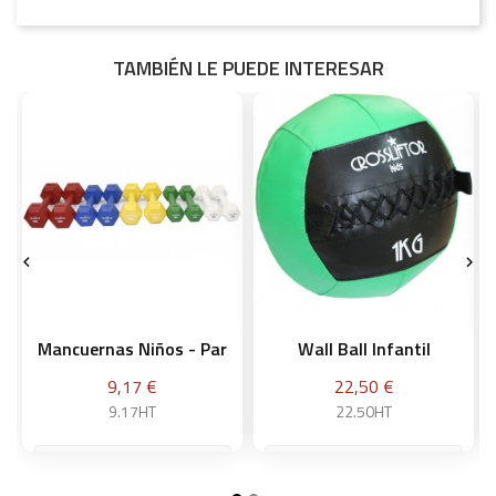
TAMBIÉN LE PUEDE INTERESAR


Mancuernas Niños - Par
Wall Ball Infantil
Precio
Precio
9,17 €
22,50 €
9.17HT
22.50HT
0,5 kg
1 kg