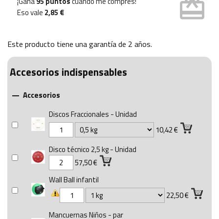
card_giftcard
¡Gana
95 puntos
cuando me compres!
Eso vale
2,85 €
Este producto tiene una garantía de
2 años
.
Accesorios indispensables
Accesorios

Discos Fraccionales - Unidad
10,42 €
Disco técnico 2,5 kg - Unidad
57,50 €
Wall Ball infantil
22,50 €
Mancuernas Niños - par