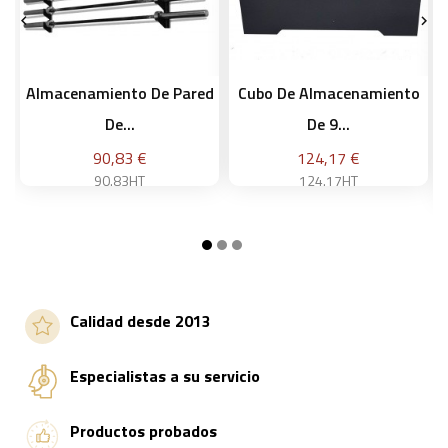


Almacenamiento De Pared
Cubo De Almacenamiento
De...
De 9...
Precio
Precio
90,83 €
124,17 €
90.83HT
124.17HT
Añadir a la cesta
Añadir a la cesta
Calidad desde 2013
Especialistas a su servicio
Productos probados