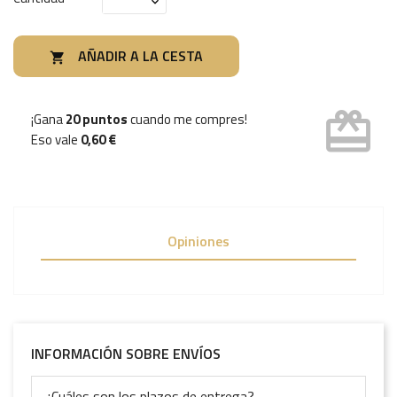
AÑADIR A LA CESTA

card_giftcard
¡Gana
20 puntos
cuando me compres!
Eso vale
0,60 €
Opiniones
INFORMACIÓN SOBRE ENVÍOS
¿Cuáles son los plazos de entrega?