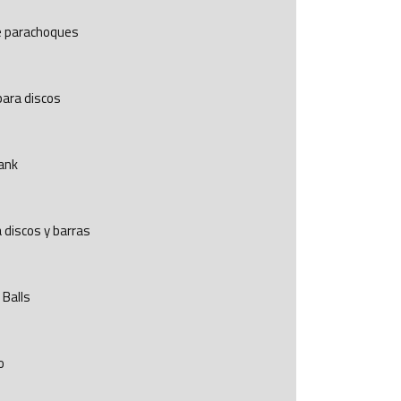
e parachoques
ara discos
Tank
discos y barras
Balls
o