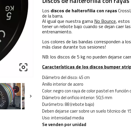
Discos de halterofilia con rayas
Los
discos de halterofilia con rayas
CrossLi
de la barra.
Al igual que nuestra gama
No Bounce
, estos
tener un rebote bajo cuando se dejan caer las
entrenamiento.
Los colores de las bandas corresponden a los 
más clase durante tus sesiones!
NB: los discos de 5 kg no pueden dejarse caer 

Características de los discos bumper strip
Diámetro del disco: 45 cm
Anillo interior de acero
Color: negro con raya de color pastel en función 

Diámetro del orificio interior: 50,5 mm
Durómetro: 88 (rebote bajo)
Deben dejarse caer sobre un suelo técnico de
Uso: intensidad media
Se venden por unidad