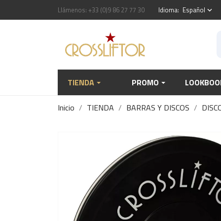
Llámenos:
+33 (0)9 86 27 77 30
Idioma:
Español
keyboard_arrow_down
TIENDA
PROMO
LOOKBOO
Inicio
TIENDA
BARRAS Y DISCOS
DISC