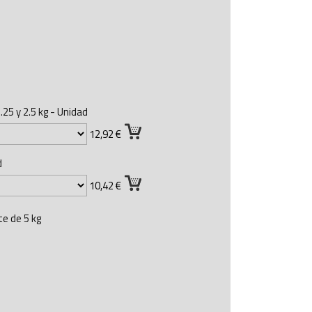
.25 y 2.5 kg - Unidad
12,92 €
d
10,42 €
te de 5 kg