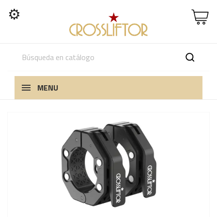
⚙
MENU