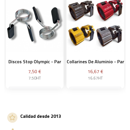
Discos Stop Olympic - Par
Collarines De Aluminio - Par
Precio
Precio
7,50 €
16,67 €
7.50HT
16.67HT
Negro
Añadir a la cesta
Calidad desde 2013
Añadir a la cesta