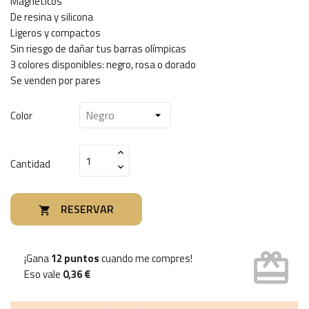
Magnéticos
De resina y silicona
Ligeros y compactos
Sin riesgo de dañar tus barras olímpicas
3 colores disponibles: negro, rosa o dorado
Se venden por pares
Color
Cantidad
RESERVAR

card_giftcard
¡Gana
12 puntos
cuando me compres!
Eso vale
0,36 €