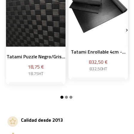


Tatami Enrollable 4cm -...
Tatami Puzzle Negro/gris...
Precio
832,50 €
Precio
18,75 €
832.50HT
18.75HT
Añadir a la cesta
Añadir a la cesta
Calidad desde 2013