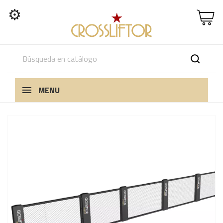
⚙
MENU