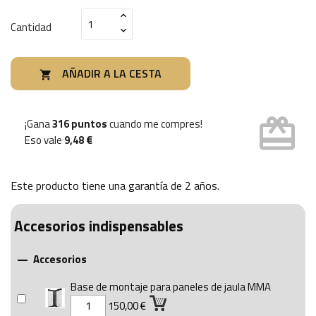
Cantidad
AÑADIR A LA CESTA

card_giftcard
¡Gana
316 puntos
cuando me compres!
Eso vale
9,48 €
Este producto tiene una garantía de
2 años
.
Accesorios indispensables
Accesorios

Base de montaje para paneles de jaula MMA
150,00 €