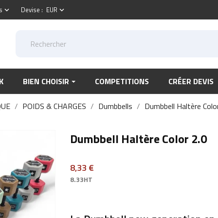
s
Devise :
EUR
keyboard_arrow_down
keyboard_arrow_down
K
BIEN CHOISIR
COMPETITIONS
CRÉER DEVIS
QUE
POIDS & CHARGES
Dumbbells
Dumbbell Haltère Colo
Dumbbell Haltère Color 2.0
8,33 €
8.33HT