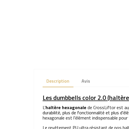
Description
Avis
Les dumbbells color 2.0 (haltèr
L'
haltère hexagonale
de CrossLiftor est au
durabilité, plus de fonctionnalité et plus d'él
hexagonale est l'élément indispensable pour 
Le revêtement PU ultra résistant de nos hal