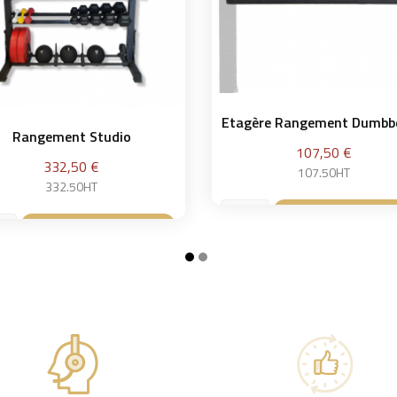
Etagère Rangement Dumbbel
Rangement Studio
Prix
107,50 €
Prix
332,50 €
107.50HT
332.50HT
Ajouter au pan

Ajouter au panier
