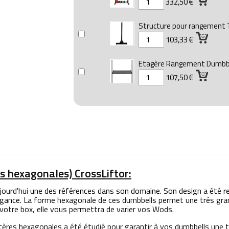
332,50 €
Structure pour rangement 
103,33 €
Etagère Rangement Dumbbe
107,50 €
es hexagonales) CrossLiftor:
jourd'hui
une des références dans son domaine. Son design a été r
égance.
La forme hexagonale de ces dumbbells permet une trés grand
votre box, elle vous permettra de varier vos Wods.
tères hexagonales a été étudié pour garantir à vos dumbbells une t