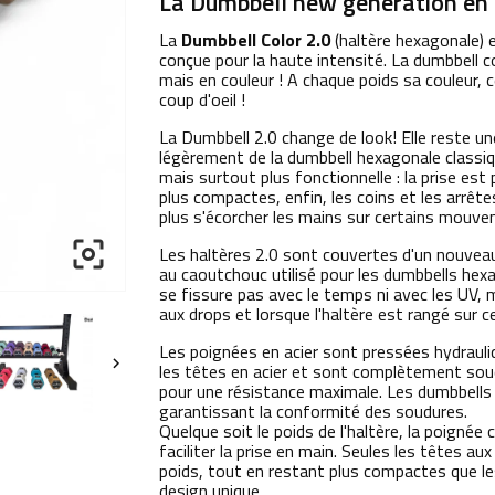
La Dumbbell new generation en 
La
Dumbbell Color 2.0
(haltère hexagonale) e
conçue pour la haute intensité. La dumbbell co
mais en couleur ! A chaque poids sa couleur, c
coup d'oeil !
La Dumbbell 2.0 change de look! Elle reste u
légèrement de la dumbbell hexagonale classiq
mais surtout plus fonctionnelle : la prise es
plus compactes, enfin, les coins et les arrêt
plus s'écorcher les mains sur certains mouve

Les haltères 2.0 sont couvertes d'un nouveau
au caoutchouc utilisé pour les dumbbells hex
se fissure pas avec le temps ni avec les UV, m
aux drops et lorsque l'haltère est rangé sur c
Les poignées en acier sont pressées hydraul

les têtes en acier et sont complètement soud
pour une résistance maximale. Les dumbbells
garantissant la conformité des soudures.
Quelque soit le poids de l'haltère, la poigné
faciliter la prise en main. Seules les têtes a
poids, tout en restant plus compactes que le
design unique.