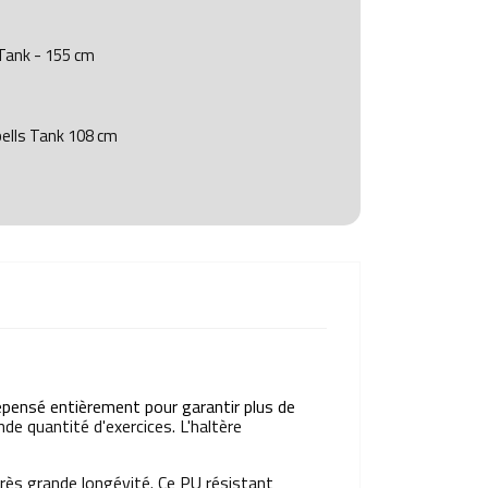
Tank - 155 cm
lls Tank 108 cm
epensé entièrement pour garantir plus de
e quantité d'exercices. L'haltère
rès grande longévité. Ce PU résistant