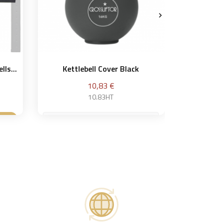

ls...
Kettlebell Cover Black
Kettl
Prix
10,83 €
10.83HT
4 kg
4 kg
ier
Ajouter au panier
