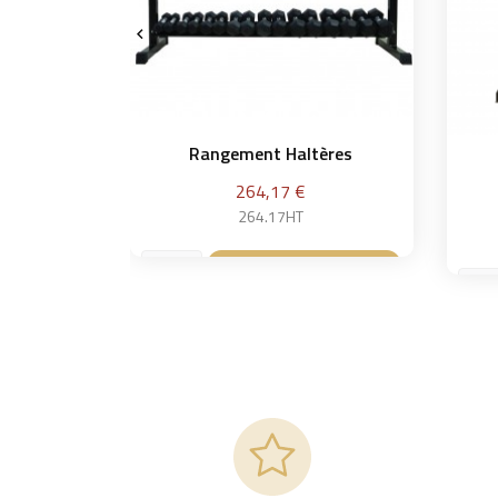

Rangement Haltères
Prix
264,17 €
264.17HT
Ajouter au panier
