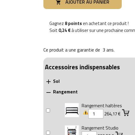
AJOUTER AU PANIER

Gagnez
8 points
en achetant ce produit !
Soit
0,24 €
à utiliser sur une prochaine co
Ce produit a une garantie de
3 ans
.
Accessoires indispensables
Sol

Rangement

Rangement haltères
264,17 €
Rangement Studio