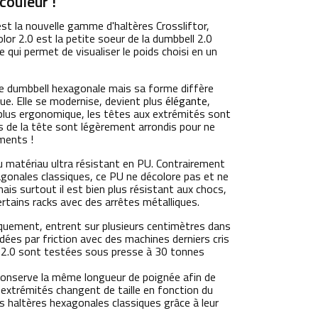
couleur !
st la nouvelle gamme d'haltères Crossliftor,
lor 2.0 est la petite soeur de la dumbbell 2.0
e qui permet de visualiser le poids choisi en un
ne dumbbell hexagonale mais sa forme diffère
ue. Elle se modernise, devient plus
élégante
,
t plus ergonomique, les têtes aux extrémités sont
es de la tête sont légèrement arrondis pour ne
ments !
 matériau ultra résistant en PU. Contrairement
agonales classiques, ce PU ne décolore pas et ne
ais surtout il est bien plus résistant aux chocs,
ertains racks avec des arrêtes métalliques.
iquement, entrent sur plusieurs centimètres dans
ées par friction avec des machines derniers cris
 2.0 sont testées sous presse à 30 tonnes
e conserve la même longueur de poignée afin de
ux extrémités changent de taille en fonction du
s haltères hexagonales classiques grâce à leur